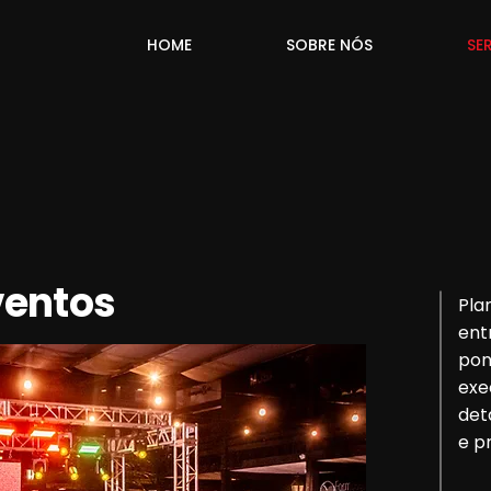
HOME
SOBRE NÓS
SE
ventos
Pla
ent
pon
exe
det
e p