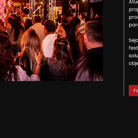
Atu
pro
pro
par
Sej
fes
sol
obj
F